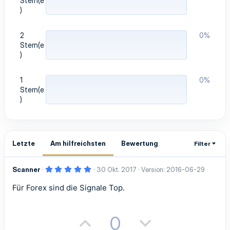
Stern(e
)
2
0%
Stern(e
)
1
0%
Stern(e
)
Letzte
Am hilfreichsten
Bewertung
Filter
5
Scanner
30 Okt. 2017
Version: 2016-06-29
,
0
Für Forex sind die Signale Top.
0
S
t
e
r
P
N
0
n
(