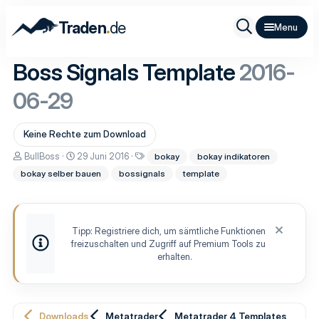
.
Traden
de
Boss Signals Template
2016-
06-29
Keine Rechte zum Download
A
D
S
BullBoss
29 Juni 2016
bokay
bokay indikatoren
u
a
c
bokay selber bauen
bossignals
template
t
t
h
o
u
l
r
m
a
E
g
r
w
Tipp: Registriere dich, um sämtliche Funktionen
s
o
freizuschalten und Zugriff auf Premium Tools zu
t
r
e
t
erhalten.
l
e
l
u
n
g
Downloads
Metatrader
Metatrader 4 Templates