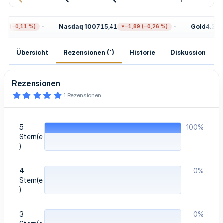
Nasdaq 100
715,41
Gold
4.305,
77 (−0,11 %)
−1,89 (−0,26 %)
Übersicht
Rezensionen (1)
Historie
Diskussion
Rezensionen
5
1 Rezensionen
,
0
0
S
5
100%
t
e
Stern(e
r
)
n
(
e
4
0%
)
Stern(e
)
3
0%