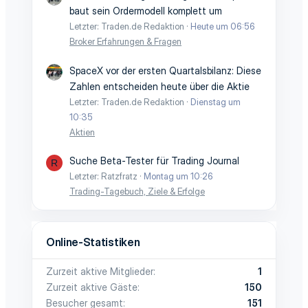
e
e
baut sein Ordermodell komplett um
Letzter: Traden.de Redaktion
Heute um 06:56
Broker Erfahrungen & Fragen
SpaceX vor der ersten Quartalsbilanz: Diese
Zahlen entscheiden heute über die Aktie
Letzter: Traden.de Redaktion
Dienstag um
10:35
Aktien
Suche Beta-Tester für Trading Journal
R
Letzter: Ratzfratz
Montag um 10:26
Trading-Tagebuch, Ziele & Erfolge
Online-Statistiken
Zurzeit aktive Mitglieder
1
Zurzeit aktive Gäste
150
Besucher gesamt
151