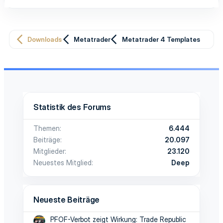
o
e
e
)
s
g
Downloads
Metatrader
Metatrader 4 Templates
i
a
t
t
i
i
v
v
Statistik des Forums
e
e
Themen
6.444
S
S
Beiträge
20.097
t
t
Mitglieder
23.120
Neuestes Mitglied
Deep
i
i
m
m
Neueste Beiträge
m
m
PFOF-Verbot zeigt Wirkung: Trade Republic