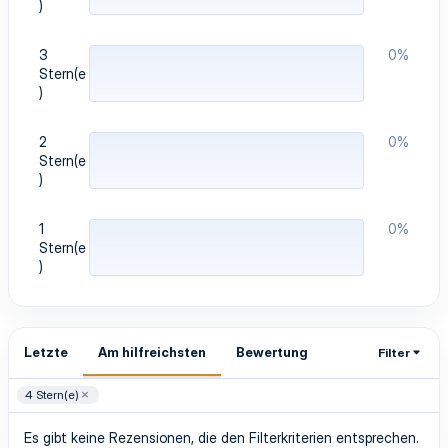
)
3
0%
Stern(e
)
2
0%
Stern(e
)
1
0%
Stern(e
)
Letzte
Am hilfreichsten
Bewertung
Filter
4 Stern(e)
Es gibt keine Rezensionen, die den Filterkriterien entsprechen.