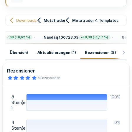
u
n
g
Downloads
Metatrader
Metatrader 4 Templates
Nasdaq 100
723,03
Gold
4.
+47,68 (+0,62 %)
+8,38 (+1,17 %)
Übersicht
Aktualisierungen (1)
Rezensionen (8)
His
Rezensionen
5
8 Rezensionen
,
0
0
S
5
100%
t
e
Stern(e
r
)
n
(
e
4
0%
)
Stern(e