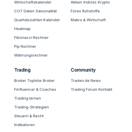
Wirtschaftskalender
Aktien
Indizes
Krypto
COT Daten
Saisonalität
Forex
Rohstoffe
Quartalszahlen Kalender
Makro & Wirtschaft
Heatmap
Fibonacci Rechner
Pip Rechner
Währungsrechner
Trading
Community
Broker Topliste
Broker
Traden.de News
Finfluencer & Coaches
Trading Forum
Kontakt
Trading lernen
Trading-Strategien
Steuern & Recht
Indikatoren