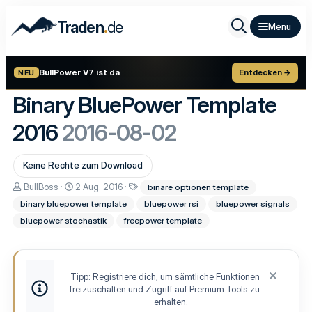
.
Traden
de
BullPower V7 ist da
Entdecken →
NEU
Binary BluePower Template
2016
2016-08-02
Keine Rechte zum Download
A
D
S
BullBoss
2 Aug. 2016
binäre optionen template
u
a
c
binary bluepower template
bluepower rsi
bluepower signals
t
t
h
o
u
l
bluepower stochastik
freepower template
r
m
a
E
g
r
w
s
o
t
r
Tipp: Registriere dich, um sämtliche Funktionen
e
t
freizuschalten und Zugriff auf Premium Tools zu
l
e
erhalten.
l