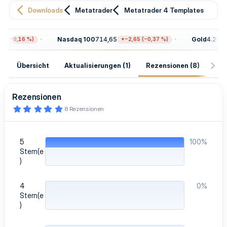
Downloads
Metatrader
Metatrader 4 Templates
Nasdaq 100
714,65
Gold
4.299,6
7 (−0,16 %)
−2,65 (−0,37 %)
Übersicht
Aktualisierungen (1)
Rezensionen (8)
His
Rezensionen
5
8 Rezensionen
,
0
0
S
5
100%
t
e
Stern(e
r
)
n
(
e
4
0%
)
Stern(e
)