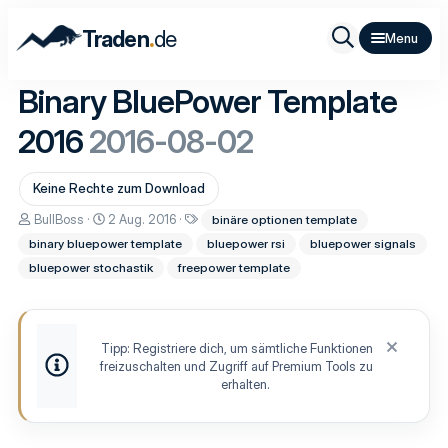
.
Traden
de
Binary BluePower Template
2016
2016-08-02
Keine Rechte zum Download
A
D
S
BullBoss
2 Aug. 2016
binäre optionen template
u
a
c
binary bluepower template
bluepower rsi
bluepower signals
t
t
h
o
u
l
bluepower stochastik
freepower template
r
m
a
E
g
r
w
s
o
t
r
Tipp: Registriere dich, um sämtliche Funktionen
e
t
freizuschalten und Zugriff auf Premium Tools zu
l
e
erhalten.
l
u
n
g