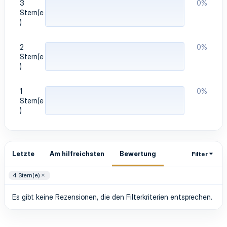
3
0%
Stern(e
)
2
0%
Stern(e
)
1
0%
Stern(e
)
Letzte
Am hilfreichsten
Bewertung
Filter
4 Stern(e)
Es gibt keine Rezensionen, die den Filterkriterien entsprechen.