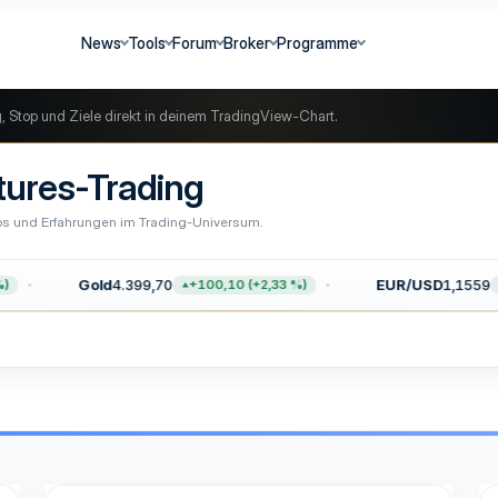
News
Tools
Forum
Broker
Programme
g, Stop und Ziele direkt in deinem TradingView-Chart.
tures-Trading
ipps und Erfahrungen im Trading-Universum.
Gold
4.399,70
EUR/USD
1,1559
)
+100,10 (+2,33 %)