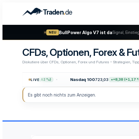
.
Traden
de
BullPower Algo V7 ist da
Signal, Einstie
NEU
CFDs, Optionen, Forex & Fu
Diskutiere über CFDs, Optionen, Forex und Futures – Strategien, T
.757,64
Nasdaq 100
723,03
+47,68 (+0,62 %)
+8,38 (+1,17 %
LIVE
Es gibt noch nichts zum Anzeigen.