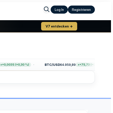
Log In
Registrieren
V7 entdecken →
BTC/USD
64.959,89
+0,0035 (+0,30 %)
+75,73 (+0,12 %)